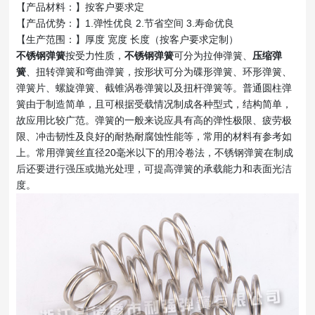
【产品材料：】按客户要求定
【产品优势：】1.弹性优良 2.节省空间 3.寿命优良
【生产范围：】厚度 宽度 长度（按客户要求定制）
不锈钢弹簧
按受力性质，
不锈钢弹簧
可分为拉伸弹簧、
压缩弹
簧
、扭转弹簧和弯曲弹簧，按形状可分为碟形弹簧、环形弹簧、
弹簧片、螺旋弹簧、截锥涡卷弹簧以及扭杆弹簧等。普通圆柱弹
簧由于制造简单，且可根据受载情况制成各种型式，结构简单，
故应用比较广范。弹簧的一般来说应具有高的弹性极限、疲劳极
限、冲击韧性及良好的耐热耐腐蚀性能等，常用的材料有参考如
上。常用弹簧丝直径20毫米以下的用冷卷法，不锈钢弹簧在制成
后还要进行强压或抛光处理，可提高弹簧的承载能力和表面光洁
度。