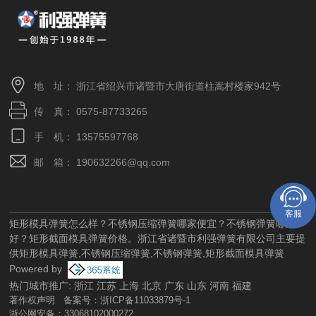
地 址： 浙江省绍兴市诸暨市大唐街道柱嵩村楼家942号
传 真： 0575-87733265
手 机： 13575597768
邮 箱： 190632266@qq.com
客服
矩形模具弹簧怎么样？不锈钢压缩弹簧哪家便宜？不锈钢弹簧哪家
好？矩形截面模具弹簧价格。浙江省诸暨市利强弹簧有限公司主要提
供矩形模具弹簧,不锈钢压缩弹簧,不锈钢弹簧,矩形截面模具弹簧
Powered by
热门城市推广:
浙江
江苏
上海
北京
广东
山东
河南
福建
著作权声明
备案号：
浙ICP备11033879号-1
浙公网安备：
33068102000272