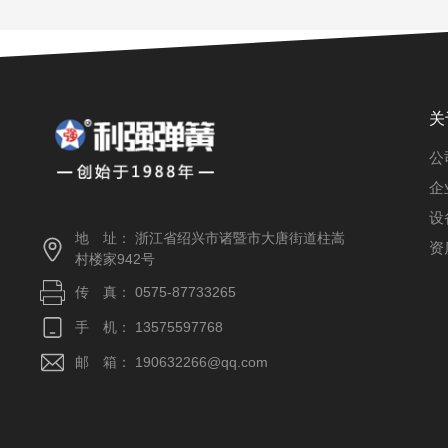
关
公
企
设
地 址： 浙江省绍兴市诸暨市大唐街道柱嵩
资
村楼家942号
传 真： 0575-87733265
手 机： 13575597768
邮 箱： 190632266@qq.com