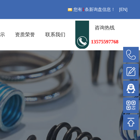
您有
1
条新询盘信息！
[EN]
咨询热线
展示
资质荣誉
联系我们
13575597768